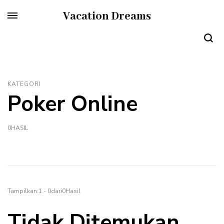
Lompat
Vacation Dreams
ke
konten
(Tekan
Enter)
KATEGORI
Poker Online
0HASIL
Tampilkan:1 - 0dari0Hasil
Tidak Ditemukan