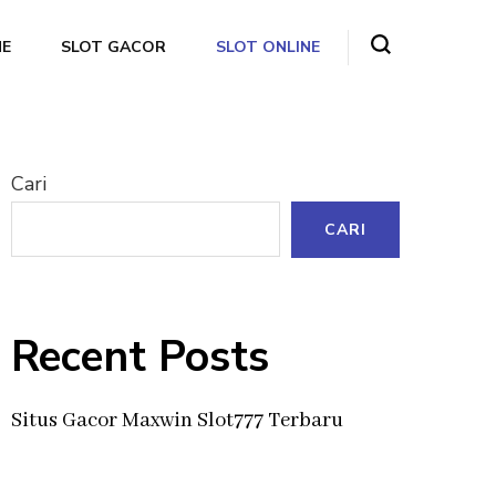
NE
SLOT GACOR
SLOT ONLINE
Cari
CARI
Recent Posts
Situs Gacor Maxwin Slot777 Terbaru