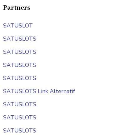
Partners
SATUSLOT
SATUSLOTS
SATUSLOTS
SATUSLOTS
SATUSLOTS
SATUSLOTS Link Alternatif
SATUSLOTS
SATUSLOTS
SATUSLOTS