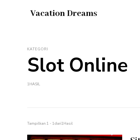
Lompat
Vacation Dreams
ke
konten
(Tekan
Enter)
KATEGORI
Slot Online
1HASIL
Tampilkan:1 - 1dari1Hasil